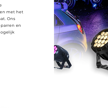
e
nen met het
at. Ons
-parren en
ogelijk