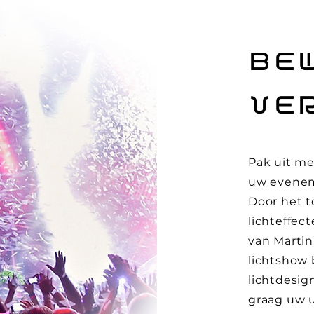
BE
VE
Pak uit m
uw evenem
Door het 
lichteffec
van Martin
lichtshow
lichtdesig
graag uw u