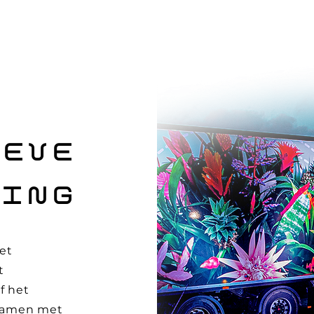
IEVE
TING
et
t
f het
samen met