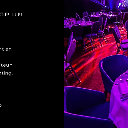
OP
UW
ht en
rsteun
ting.
p