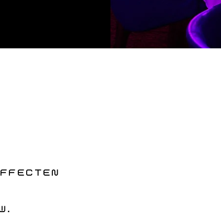
FFECTEN
W
W.